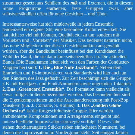
zusammengesetzt aus Schülern des
mik
und Externen, die in diesem
Sinne Programme erarbeiten; feste Gruppen zwar, aber
selbstverständlich offen für neue Gesichter – und Töne.
Interessanterweise hat sich mittlerweile in jedem Ensemble
tendenziell ein eigener Stil, eine besondere Kultur entwickelt. Sie
hat nicht so viel mit Können, Qualität etc. zu tun, sondern mit
Vorlieben und „Vorleben“ der Musiker. Das bedeutet natürlich nicht,
das neue Mitglieder unter diesen Gesichtspunkten ausgewählt
würden, aber die Bandkultur beeinflusst bei den Kandidaten die
Wahl der Band, die sie dann ihrerseits beeinflussen. Die aktuellen
Bands (Die Bandnamen leiten sich von den Farben der Conducter-
Mappen her) sind:
1. Die „Blue Note Jazzband“
. Neben dem
Erarbeiten und Er-improvisieren von Standards wird hier auch an
den Rändern des Jazz gefischt. Zur Zeit beschäftigt sich die Gruppe
z.B. mit Rockjazz- und Funk-Nummern sowie ungeraden Taktarten.
2. Das „Greencard Ensemble“
. Die Formation kann vielleicht als
etwas fortgeschrittener bezeichnet werden. Das besondere hier sind
die Eigenkompostionen und die Auseinandersetzung mit Post-Bop
Musikern (u.a. J. Coltrane, S. Rollins).
3. Das „Golden Globe
Orchestra“
ist die fortgeschrittenste Gruppe. Hier werden
ambitionierte Kompositionen und Arrangements eingeübt und
unterschiedliche Improvisationskonzepte verfolgt. Dieses Jahr
stehen durcharrangierte Stücke neben einfacheren Nummern, bei
denen die Improvisation im Vordergrund steht. Seit einigen Jahren