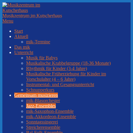
Skip
to
content
Musikzentrum im Kutscherhaus
Secondary
Menu
Navigation
Start
Menu
Aktuell
mik-Termine
Das mik
Unterricht
Musik für Babys
Musikalische Krabbelgruppe (18-36 Monate)
Rhythmik für Kinder (3-4 Jahre)
Musikalische Früherziehung für Kinder im
Vorschulalter (4 – 6 Jahre)
Instrumental- und Gesangsunterricht
Schnupperkurs
Gemeinsam musizieren
mik-Blasorchester
Jazz-Ensembles
mik-Saxophon-Ensemble
mik-Akkordeon-Ensemble
Sonntagssingerei
Streicherensemble
Bal-Folk-Ensemble