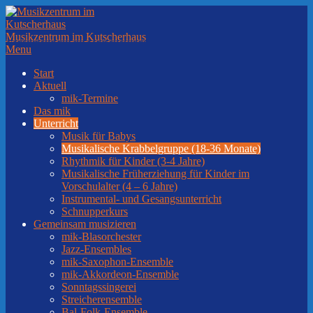
Skip
to
content
Musikzentrum im Kutscherhaus
Secondary
Menu
Navigation
Start
Menu
Aktuell
mik-Termine
Das mik
Unterricht
Musik für Babys
Musikalische Krabbelgruppe (18-36 Monate)
Rhythmik für Kinder (3-4 Jahre)
Musikalische Früherziehung für Kinder im
Vorschulalter (4 – 6 Jahre)
Instrumental- und Gesangsunterricht
Schnupperkurs
Gemeinsam musizieren
mik-Blasorchester
Jazz-Ensembles
mik-Saxophon-Ensemble
mik-Akkordeon-Ensemble
Sonntagssingerei
Streicherensemble
Bal-Folk-Ensemble