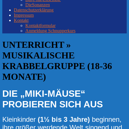
DieSonanzen
Datenschutzerklärung
Impressum
Kontakt
Kontaktformular
Anmeldung Schnupperkurs
UNTERRICHT »
MUSIKALISCHE
KRABBELGRUPPE (18-36
MONATE)
DIE „MIKI-MÄUSE“
P
ROBIEREN SICH AUS
Kleinkinder
(1½ bis 3 Jahre)
beginnen,
ihre größer werdende Welt singend und