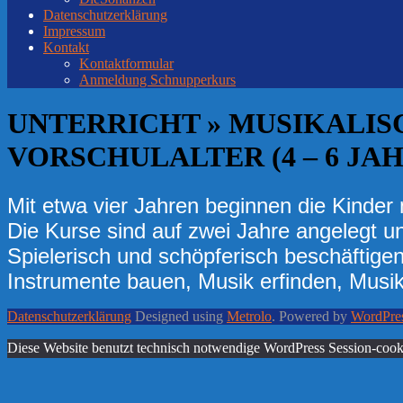
Datenschutzerklärung
Impressum
Kontakt
Kontaktformular
Anmeldung Schnupperkurs
UNTERRICHT »
MUSIKALIS
VORSCHULALTER (4 – 6 JA
Mit etwa vier Jahren beginnen die Kinder
Die Kurse sind auf zwei Jahre angelegt u
Spielerisch und schöpferisch beschäftigen
Instrumente bauen, Musik erfinden, Musik
2017-
Datenschutzerklärung
Designed using
Metrolo
. Powered by
WordPre
03-
23
Diese Website benutzt technisch notwendige WordPress Session-cooki