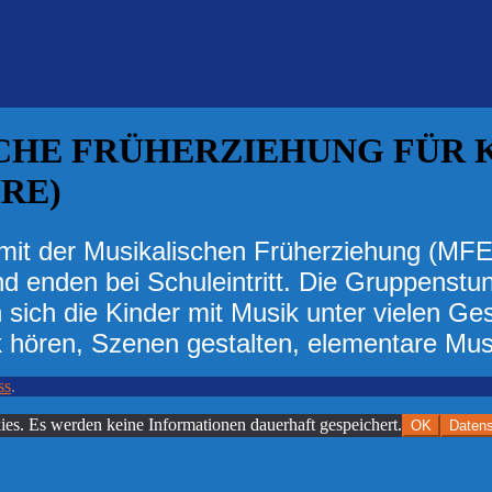
CHE FRÜHERZIEHUNG FÜR 
HRE)
 mit der Musikalischen Früherziehung (MFE
nd enden bei Schuleintritt. Die Gruppenst
 sich die Kinder mit Musik unter vielen Ge
 hören, Szenen gestalten, elementare Musi
ss
.
es. Es werden keine Informationen dauerhaft gespeichert.
OK
Datens